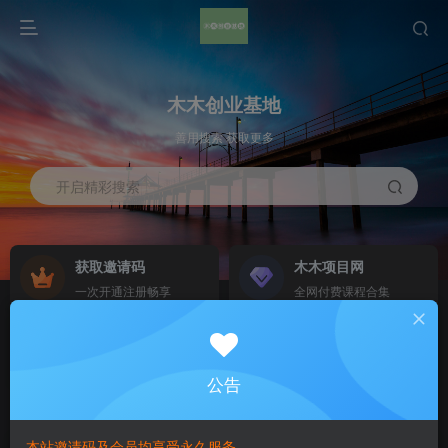
木木创业基地
善用搜索 获取更多
开启精彩搜索
获取邀请码
木木项目网
一次开通注册畅享
全网付费课程合集
免费资源合集
添加站长木木
部分资源免费获取
添加木木，带你搞钱
公告
首页
手机软件
正文
本站邀请码及会员均享受永久服务