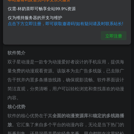
双子星动漫 v6.0.0 去广告 内置多线版
仅需-杯奶茶即可畅享全站99.9%资源
木木
仅为维持服务器的开支与维护
关注
私信
8个月前发布
点击下方立即注册，即可获取邀请码!如有疑问请及时联系站长!
0
121
10
立即注册
双子星动漫-去广告多线版动漫追番神器
软件简介
双子星动漫是一款专为动漫爱好者设计的手机应用，提供海
量免费的动漫观看资源。该版本为去广告多线版，已去除广
告干扰并内置多条播放线路，确保观影流畅。软件界面设计
简洁直观，分类清晰，用户可以轻松浏览和查找喜欢的动漫
内容。
核心优势
软件的核心优势在于其
全面的动漫资源库
和
稳定的多线路播
放
。它汇集了来自多个平台的动漫内容，无论是当下热门的
新番剧集，还是深受喜爱的经典老番，用户都能在这里轻松