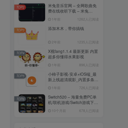
米兔音乐官网 – 全网歌曲免
TOP2
费在线收听下载 – 米兔
Music官网
1年前
1262人已阅读
添加木木，带你搞钱
TOP3
2年前
1235人已阅读
X视fang1.1.4 最新更新 内置
TOP4
超多你懂得水果影视
1年前
896人已阅读
小柿子影视-安卓+iOS端_最
TOP5
新上线超清观影_内置多条线
路
1年前
726人已阅读
Switch520 – 海量免费PC单
TOP6
机/联机游戏/Switch游戏下载
– Switch520官网
10个月前
678人已阅读