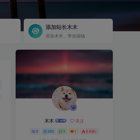
添加站长木木
添加木木，带你搞钱
木木
关注
0
260
1
1
6.6W+