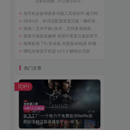
这家伙很懒，什么都没有写...
老司机必备神器多功能工具箱软件 磁力种子影视音乐 聚合搜索下载 破解会员版
26年4月，歌词适配最新复活版！畅听批量下载无损音乐！超清MV！
漫画丨支持平板+安卓，支持多漫画源，畅看各类漫画 可玩性极强
最新升级版笔趣阁 亲测可看某点最新章节 听书丨看小说聚合去广告特权版
猫鹰影视 TV+安卓版 内置真4K线路 秒播 解锁免激励广告，需登录纯净版
哪吒加速器手机版 v3.5.3 解锁会员版
热门文章
TOP1
1497人已阅读
奈飞工厂-一个致力于免费提供Netflix影
剧动漫的流媒体播放平台–奈飞...