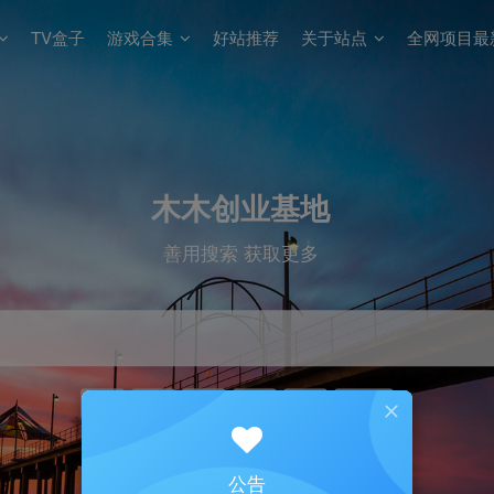
TV盒子
游戏合集
好站推荐
关于站点
全网项目最
木木创业基地
善用搜索 获取更多
下载
磁力
广告
免费
小说
囧次元
公告