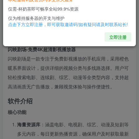
闪映剧场短剧 手机端4K影视 下载v2.0.0 最新破解
仅需-杯奶茶即可畅享全站99.9%资源
版
仅为维持服务器的开支与维护
木木
点击下方立即注册，即可获取邀请码!如有疑问请及时联系站长!
关注
私信
10个月前发布
立即注册
0
100
7
​闪映剧场-免费4K超清影视播放器​
闪映剧场是一款专注于免费影视播放的手机应用，采用橙色
暖系界面设计，提供详细的视频分类与多线路选择。用户可
轻松搜索电影、连续剧、综艺、动漫等全类型内容，支持超
高清画质无广告播放，兼顾视觉体验与操作便捷性。
软件介绍
​核心功能​
​海量资源库​
​：涵盖电影、电视剧、综艺、动漫及短剧等
多元内容，每日更新热播资源，确保用户及时获取最新