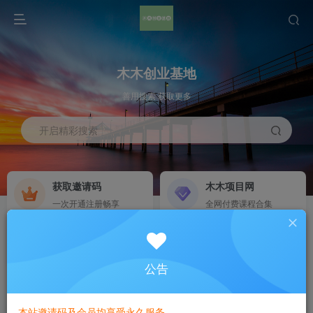
木木创业基地
善用搜索 获取更多
开启精彩搜索
获取邀请码
木木项目网
一次开通注册畅享
全网付费课程合集
免费资源合集
添加站长木木
部分资源免费获取
添加木木，带你搞钱
公告
首页
手机软件
正文
本站邀请码及会员均享受永久服务