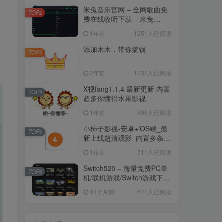
米兔音乐官网 – 全网歌曲免
TOP2
费在线收听下载 – 米兔
Music官网
1年前
1251人已阅读
添加木木，带你搞钱
TOP3
2年前
1232人已阅读
X视fang1.1.4 最新更新 内置
TOP4
超多你懂得水果影视
1年前
896人已阅读
小柿子影视-安卓+iOS端_最
TOP5
新上线超清观影_内置多条线
路
1年前
711人已阅读
Switch520 – 海量免费PC单
TOP6
机/联机游戏/Switch游戏下载
– Switch520官网
10个月前
671人已阅读