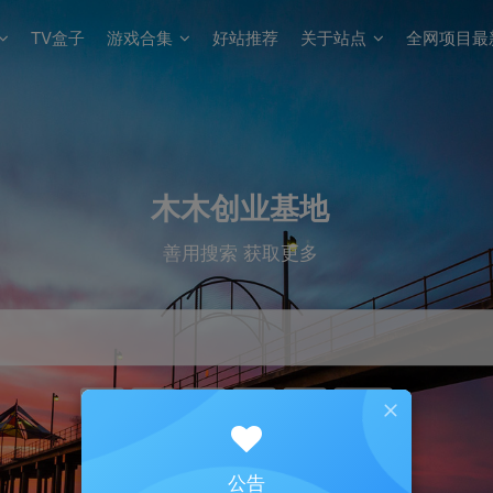
TV盒子
游戏合集
好站推荐
关于站点
全网项目最
木木创业基地
善用搜索 获取更多
下载
磁力
广告
免费
小说
囧次元
公告