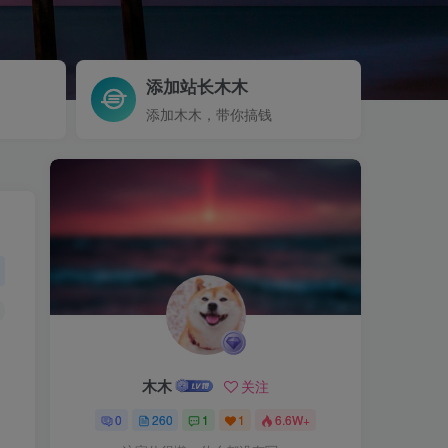
添加站长木木
添加木木，带你搞钱
、
木木
关注
0
260
1
1
6.6W+