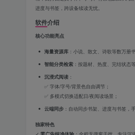
进度与书签，跨设备续读无忧。
软件介绍
​核心功能亮点​
​海量资源库​
​：小说、散文、诗歌等数万册
​智能分类检索​
​：按题材、热度、完结状态
​沉浸式阅读​
​：
✅ 字体/字号/背景色自由调节；
✅ 多模式切换适配日/夜阅读场景；
​云端同步​
​：自动同步书架、进度与书签，
​独家特色​
✓ ​
​零广告纯净体验​
​：全程无弹窗干扰，专注沉