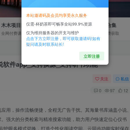
本站邀请码及会员均享受永久服务
仅需-杯奶茶即可畅享全站99.9%资源
木木项目网
免费资源合集
仅为维持服务器的开支与维护
全网付费课程合集
部分资源免费获取
点击下方立即注册，即可获取邀请码!如有
疑问请及时联系站长!
立即注册
软件app_支持换源_支持听书功能
关注
私信
0
97
12
机应用，操作流畅便捷，全程无广告干扰。其海量书库涵盖小说
求。强大的分类检索与精准搜索功能，助力用户快速定位心仪书
间/护眼多模式切换，打造个性化阅读空间。云同步功能实时保存