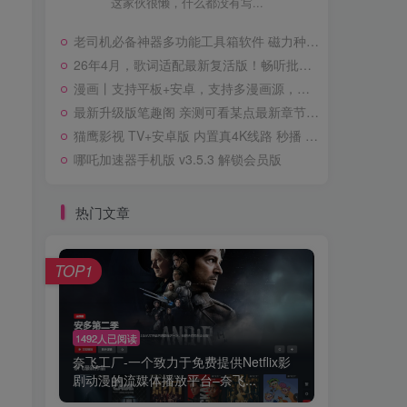
这家伙很懒，什么都没有写...
老司机必备神器多功能工具箱软件 磁力种子影视音乐 聚合搜索下载 破解会员版
26年4月，歌词适配最新复活版！畅听批量下载无损音乐！超清MV！
漫画丨支持平板+安卓，支持多漫画源，畅看各类漫画 可玩性极强
最新升级版笔趣阁 亲测可看某点最新章节 听书丨看小说聚合去广告特权版
猫鹰影视 TV+安卓版 内置真4K线路 秒播 解锁免激励广告，需登录纯净版
哪吒加速器手机版 v3.5.3 解锁会员版
热门文章
TOP1
1492人已阅读
奈飞工厂-一个致力于免费提供Netflix影
剧动漫的流媒体播放平台–奈飞...